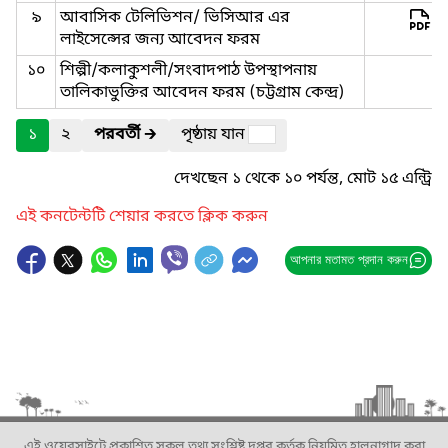
৯
আবাসিক টেলিভিশন/ ভিসিআর এর
লাইসেন্সের জন্য আবেদন ফরম
১০
শিল্পী/কলাকুশলী/সংবাদপাঠ উপস্থাপনায়
তালিকাভুক্তির আবেদন ফরম (চট্টগ্রাম কেন্দ্র)
১
২
পরবর্তী
🡲
পৃষ্ঠায় যান
দেখছেন ১ থেকে ১০ পর্যন্ত, মোট ১৫ এন্ট্রি
এই কনটেন্টটি শেয়ার করতে ক্লিক করুন
আপনার মতামত প্রদান করুন
এই ওয়েবসাইটে প্রকাশিত সকল তথ্য সংশ্লিষ্ট দপ্তর কর্তৃক নিয়মিত হালনাগাদ করা