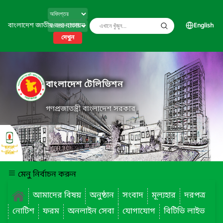
বাংলাদেশ জাতীয় তথ্য বাতায়ন
English
দেখুন
বাংলাদেশ টেলিভিশন
গণপ্রজাতন্ত্রী বাংলাদেশ সরকার
মেনু নির্বাচন করুন
আমাদের বিষয়
অনুষ্ঠান
সংবাদ
মূল্যহার
দরপত্র
নোটিশ
ফরম
অনলাইন সেবা
যোগাযোগ
বিটিভি লাইভ