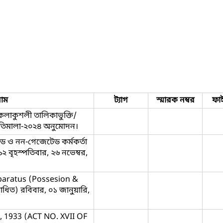
াম
ট্যাগ
স্মারক নম্বর
ফা
কলাকুশলী তালিকাভুক্তি/
নীতিমালা-২০২৪ অনুমোদন।
 ও নন-গেজেটেড কর্মকর্তা
২ বৃহস্পতিবার, ২৬ নভেম্বর,
paratus (Possesion &
ধিত) রবিবার, ০১ জানুয়ারি,
, 1933 (ACT NO. XVII OF