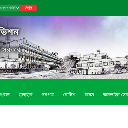
দেখুন
িভিশন
েশ সরকার
সংবাদ
মূল্যহার
দরপত্র
নোটিশ
ফরম
অনলাইন সেব