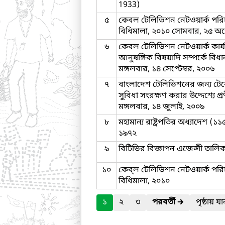
1933)
৫
কেবল টেলিভিশন নেটওয়ার্ক পরিচ
বিধিমালা, ২০১০ সোমবার, ২৫ অক
৬
কেবল টেলিভিশন নেটওয়ার্ক কার্
আনুষঙ্গিক বিষয়াদি সম্পর্কে বিধ
মঙ্গলবার, ১৪ সেপ্টেম্বর, ২০০৬
৭
বাংলাদেশ টেলিভিশনের জন্য টেরেস
সুবিধা সংরক্ষণ করার উদ্দেশ্যে প
মঙ্গলবার, ১৪ জুলাই, ২০০৯
৮
মহামান্য রাষ্ট্রপতির অধ্যাদেশ (১১
১৯৭২
৯
বিটিভির বিজ্ঞাপন এজেন্সী তালি
১০
কেব্‌‌ল টেলিভিশন নেটওয়ার্ক পরি
বিধিমালা, ২০১০
১
২
৩
পরবর্তী
🡲
পৃষ্ঠায় য