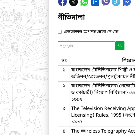
নীতিমালা
এডভান্সড অপশনগুলো দেখান
নং
শিরোন
১
বাংলাদেশ টেলিভিশনের শিল্পী ও 
অডিশন/গ্রেডেশন/পুনর্মুল্যায়ন 
২
বাংলাদেশ টেলিভিশনের(গেজেটেড
ও কর্মচারী) নিয়োগ বিধিমালা-১৯৯
১৯৯২
৩
The Television Receiving Ap
Licensing) Rules, 1995 (সংশো
১৯৯৫
৪
The Wireless Telegraphy Act