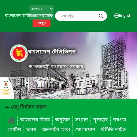
বাংলাদেশ জাতীয় তথ্য বাতায়ন
English
দেখুন
বাংলাদেশ টেলিভিশন
গণপ্রজাতন্ত্রী বাংলাদেশ সরকার
মেনু নির্বাচন করুন
আমাদের বিষয়
অনুষ্ঠান
সংবাদ
মূল্যহার
দরপত্র
নোটিশ
ফরম
অনলাইন সেবা
যোগাযোগ
বিটিভি লাইভ