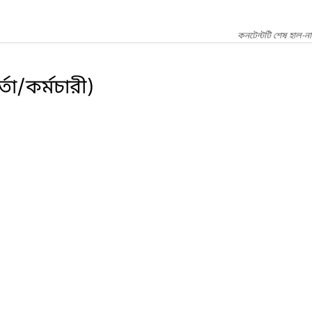
কনটেন্টটি শেষ হাল-ন
তা/কর্মচারী)