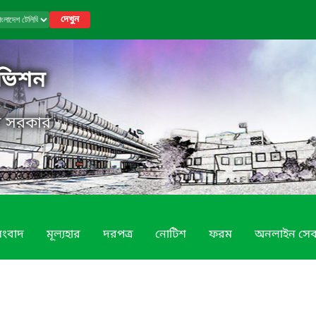
দেখুন
িভিশন
েশ সরকার
সংবাদ
মূল্যহার
দরপত্র
নোটিশ
ফরম
অনলাইন সেব