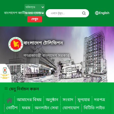
বাংলাদেশ জাতীয় তথ্য বাতায়ন
English
দেখুন
বাংলাদেশ টেলিভিশন
গণপ্রজাতন্ত্রী বাংলাদেশ সরকার
মেনু নির্বাচন করুন
আমাদের বিষয়
অনুষ্ঠান
সংবাদ
মূল্যহার
দরপত্র
নোটিশ
ফরম
অনলাইন সেবা
যোগাযোগ
বিটিভি লাইভ