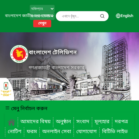
বাংলাদেশ জাতীয় তথ্য বাতায়ন
English
দেখুন
বাংলাদেশ টেলিভিশন
গণপ্রজাতন্ত্রী বাংলাদেশ সরকার
মেনু নির্বাচন করুন
আমাদের বিষয়
অনুষ্ঠান
সংবাদ
মূল্যহার
দরপত্র
নোটিশ
ফরম
অনলাইন সেবা
যোগাযোগ
বিটিভি লাইভ