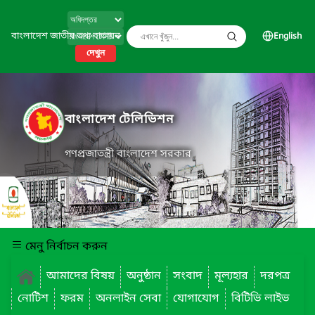
বাংলাদেশ জাতীয় তথ্য বাতায়ন
English
দেখুন
বাংলাদেশ টেলিভিশন
গণপ্রজাতন্ত্রী বাংলাদেশ সরকার
মেনু নির্বাচন করুন
আমাদের বিষয়
অনুষ্ঠান
সংবাদ
মূল্যহার
দরপত্র
নোটিশ
ফরম
অনলাইন সেবা
যোগাযোগ
বিটিভি লাইভ